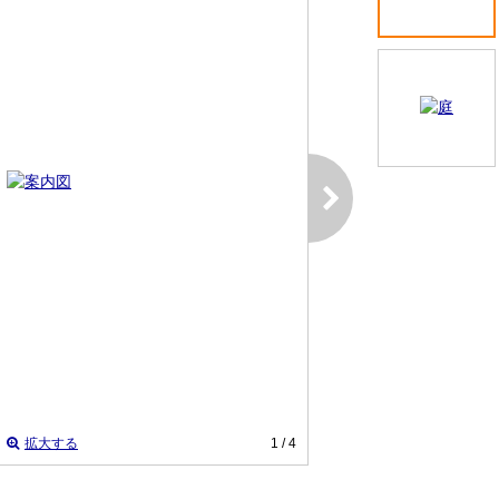
拡大する
1
/ 4