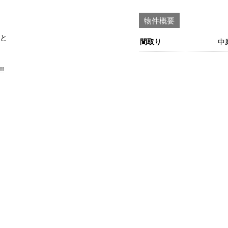
物件概要
と
間取り
中
!