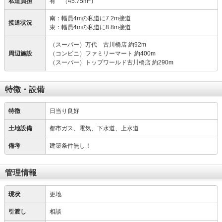
私道負担
有
（45.75m
）
南：幅員4mの私道に7.2m接道
接道状況
東：幅員4mの私道に8.8m接道
（スーパー）万代 古川橋店 約92m
周辺施設
（コンビニ）ファミリーマート 約400m
（スーパー）トップワールド古川橋店 約290m
特徴・設備
特徴
日当り良好
土地設備
都市ガス、電気、下水道、上水道
備考
建築条件無し！
管理情報
現状
更地
引渡し
相談