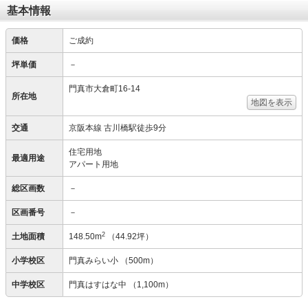
基本情報
価格
ご成約
坪単価
－
門真市大倉町16-14
所在地
地図を表示
交通
京阪本線 古川橋駅徒歩9分
住宅用地
最適用途
アパート用地
総区画数
－
区画番号
－
2
土地面積
148.50m
（44.92坪）
小学校区
門真みらい小
（500m）
中学校区
門真はすはな中
（1,100m）