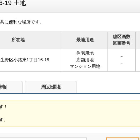
-19 土地
共に便利な場所です。
総区画数
所在地
最適用途
区画番号
住宅用地
－
生野区小路東1丁目16-19
店舗用地
－
マンション用地
情報
周辺環境
す！
す。