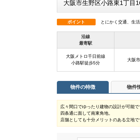
大阪市生野区小路東1丁目16
ポイント
とにかく交通、生活
沿線
最寄駅
大阪メトロ千日前線
大阪市
小路駅徒歩5分
物件の特徴
物件
広々間口でゆったり建物の設計が可能で
四条通に面して南東角地。
店舗としても十分メリットのある立地で