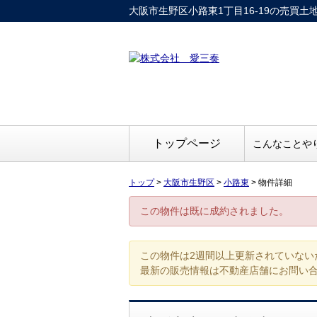
大阪市生野区小路東1丁目16-19の売買土地
トップページ
こんなことや
トップ
>
大阪市生野区
>
小路東
>
物件詳細
この物件は既に成約されました。
この物件は2週間以上更新されていない
最新の販売情報は不動産店舗にお問い