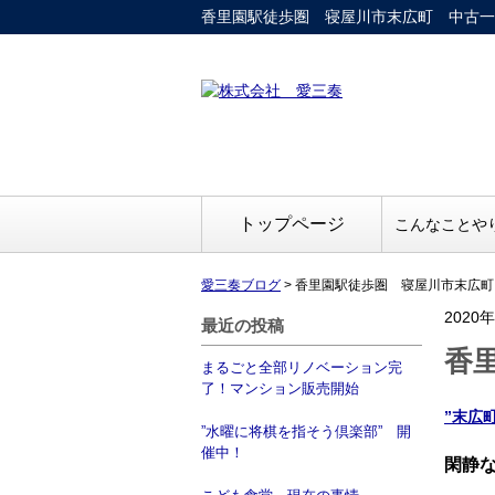
香里園駅徒歩圏 寝屋川市末広町 中古一
トップページ
こんなことや
愛三奏ブログ
>
香里園駅徒歩圏 寝屋川市末広町
2020
最近の投稿
香
まるごと全部リノベーション完
了！マンション販売開始
”末広
”水曜に将棋を指そう倶楽部” 開
催中！
閑静