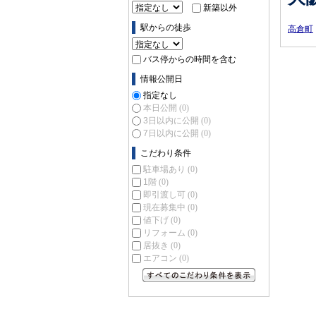
新築以外
駅からの徒歩
高倉町
バス停からの時間を含む
情報公開日
指定なし
本日公開
(0)
3日以内に公開
(0)
7日以内に公開
(0)
こだわり条件
駐車場あり
(0)
1階
(0)
即引渡し可
(0)
現在募集中
(0)
値下げ
(0)
リフォーム
(0)
居抜き
(0)
エアコン
(0)
すべてのこだわり条件を見る