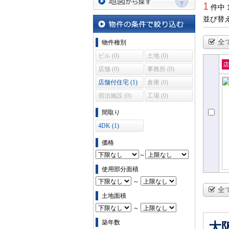
1
件中 
地図から探す
並び替
物件の条件で絞り込む
全
物件種別
ビル (0)
土地 (0)
店舗 (0)
事務所 (0)
売
店舗付住宅 (1)
倉庫 (0)
住
宿泊施設 (0)
工場 (0)
間取り
4DK (1)
価格
～
使用部分面積
～
全
土地面積
～
築年数
大