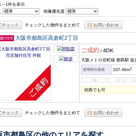
1～1件を表示
え
画像優先度
てチェック
チェックした物件をまとめて
お問い合わせ
大阪市都島区高倉町2丁目
店舗付
ご成約
4DK
宅
/
大阪メトロ谷町線 都島駅
徒
2
107.46m
使用部分面積
何商でも可
てチェック
チェックした物件をまとめて
お問い合わせ
阪市都島区の他のエリアを探す